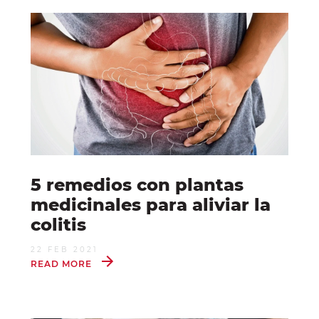
5 remedios con plantas
medicinales para aliviar la
colitis
22 FEB 2021
READ MORE