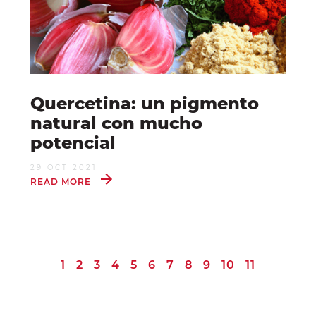
Quercetina: un pigmento
natural con mucho
potencial
29 OCT 2021
READ MORE
1
2
3
4
5
6
7
8
9
10
11