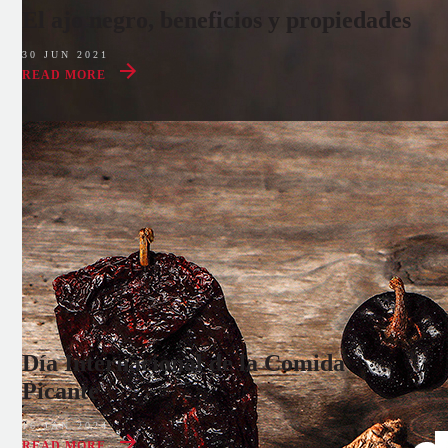
El ajo negro, beneficios y propiedades
30 JUN 2021
READ MORE
Día Internacional de la Comida
Picante
16 JAN 2024
READ MORE