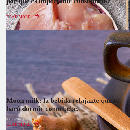
por que es importante consumirlo?
08 AUG 2022
READ MORE
Moon milk: la bebida relajante que te
hará dormir como bebe.
06 APR 2022
READ MORE