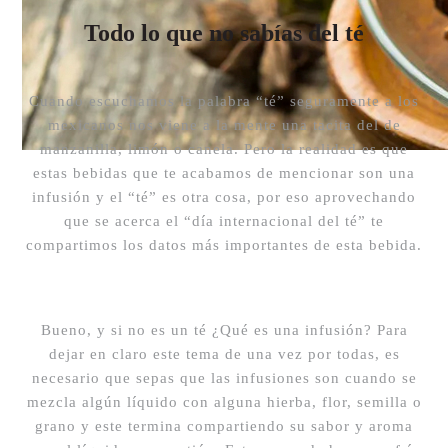
Todo lo que no sabías del té
Cuando escuchamos la palabra “té” seguramente a los
mexicanos nos viene a la mente una tacita del de
manzanilla, limón o canela. Pero la realidad es que
estas bebidas que te acabamos de mencionar son una
infusión y el “té” es otra cosa, por eso aprovechando
que se acerca el “día internacional del té” te
compartimos los datos más importantes de esta bebida.
Bueno, y si no es un té ¿Qué es una infusión? Para
dejar en claro este tema de una vez por todas, es
necesario que sepas que las infusiones son cuando se
mezcla algún líquido con alguna hierba, flor, semilla o
grano y este termina compartiendo su sabor y aroma