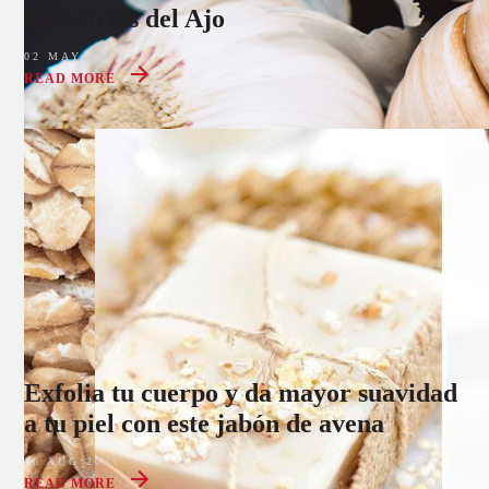
Beneficios del Ajo
02 MAY 2022
READ MORE
Exfolia tu cuerpo y da mayor suavidad
a tu piel con este jabón de avena
08 AUG 2021
READ MORE