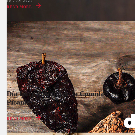
30 JUN 2021
READ MORE
Día Internacional de la Comida
Picante
16 JAN 2024
READ MORE