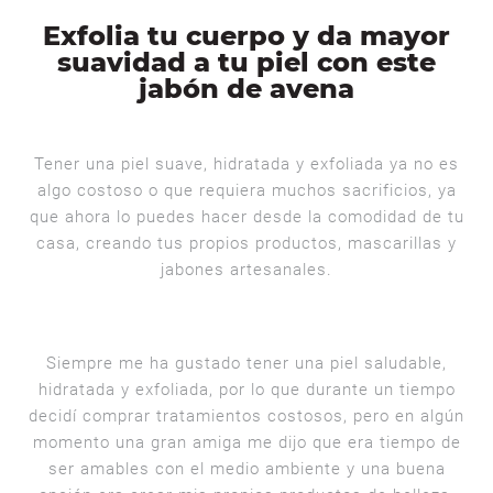
Exfolia tu cuerpo y da mayor
suavidad a tu piel con este
jabón de avena
Tener una piel suave, hidratada y exfoliada ya no es
algo costoso o que requiera muchos sacrificios, ya
que ahora lo puedes hacer desde la comodidad de tu
casa, creando tus propios productos, mascarillas y
jabones artesanales.
Siempre me ha gustado tener una piel saludable,
hidratada y exfoliada, por lo que durante un tiempo
decidí comprar tratamientos costosos, pero en algún
momento una gran amiga me dijo que era tiempo de
ser amables con el medio ambiente y una buena