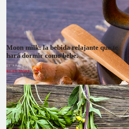
Moon milk: la bebida relajante que te
hará dormir como bebe.
06 APR 2022
READ MORE