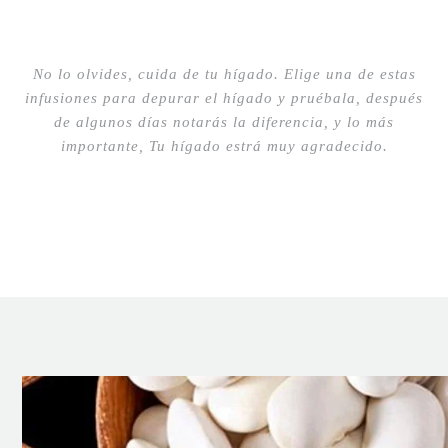
No lo olvides, cuida de tu hígado. Elige una de estas
infusiones para depurar el hígado y pruébala, después
de algunos días notarás la diferencia, y lo más
importante, Tu hígado estrá muy agradecido.