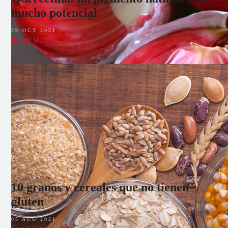
mucho potencial
29 OCT 2021
READ MORE
10 granos y cereales que no tienen
gluten
05 AUG 2021