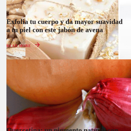
Exfolia tu cuerpo y da mayor suavidad
a tu piel con este jabón de avena
08 AUG 2021
READ MORE
Quercetina: un pigmento natural con