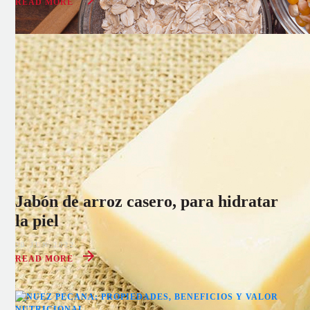
READ MORE
Jabón de arroz casero, para hidratar
la piel
20 JUN 2022
READ MORE