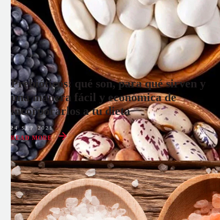
Prebióticos: qué son, para qué sirven y
una manera fácil y económica de
incorporarlos a tu dieta
24 SEP 2021
READ MORE