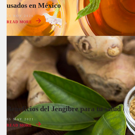
usados en México
24 NOV 2021
READ MORE
Beneficios del Jengibre para tu salud
05 MAY 2021
READ MORE