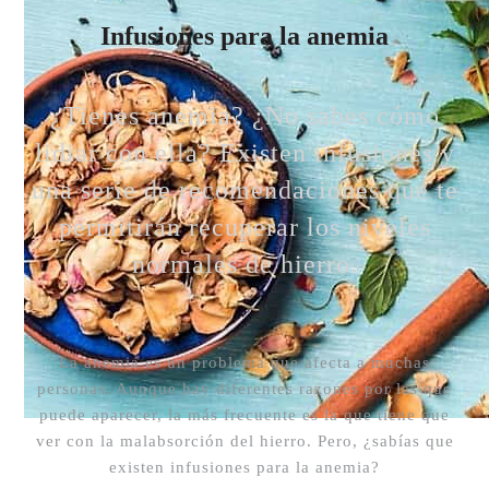
Infusiones para la anemia
¿Tienes anemia? ¿No sabes cómo
lidiar con ella? Existen infusiones y
una serie de recomendaciones que te
permitirán recuperar los niveles
normales de hierro.
La anemia es un problema que afecta a muchas
personas. Aunque hay diferentes razones por las que
puede aparecer, la más frecuente es la que tiene que
ver con la malabsorción del hierro. Pero, ¿sabías que
existen infusiones para la anemia?