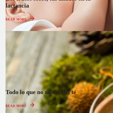
lactancia
09 MAY 2022
READ MORE
Todo lo que no sabías del té
23 MAY 2022
READ MORE