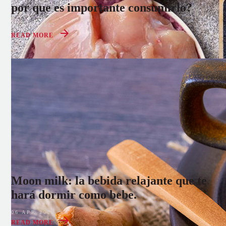
por que es importante consumirlo?
08 AUG 2022
READ MORE
Moon milk: la bebida relajante que te
hará dormir como bebe.
06 APR 2022
READ MORE