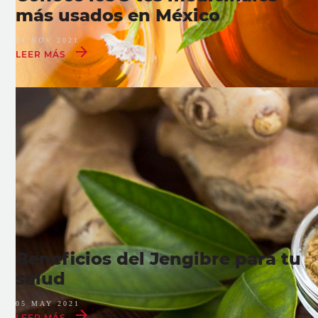
más usados en México
24 NOV 2021
LEER MÁS
Beneficios del Jengibre para tu
salud
05 MAY 2021
LEER MÁS