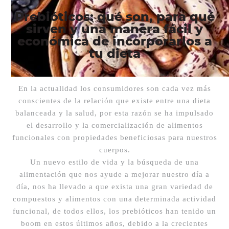
Prebióticos: qué son, para qué
sirven y una manera fácil y
económica de incorporarlos a
tu dieta
En la actualidad los consumidores son cada vez más
conscientes de la relación que existe entre una dieta
balanceada y la salud, por esta razón se ha impulsado
el desarrollo y la comercialización de alimentos
funcionales con propiedades beneficiosas para nuestros
cuerpos.
Un nuevo estilo de vida y la búsqueda de una
alimentación que nos ayude a mejorar nuestro día a
día, nos ha llevado a que exista una gran variedad de
compuestos y alimentos con una determinada actividad
funcional, de todos ellos, los prebióticos han tenido un
boom en estos últimos años, debido a la crecientes