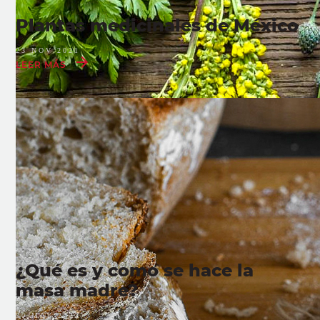
Plantas medicinales de México
23 NOV 2021
LEER MÁS
¿Qué es y como se hace la
masa madre?
30 MAY 2022