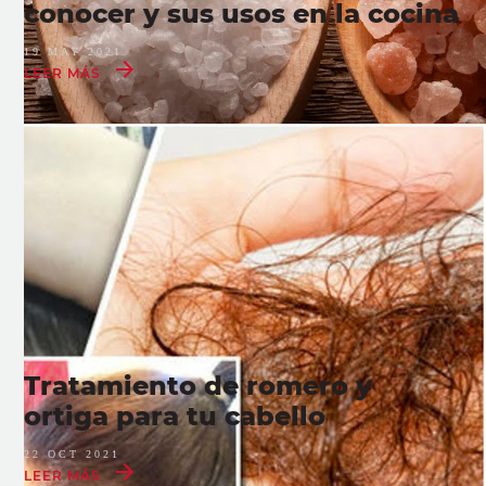
conocer y sus usos en la cocina
19 MAY 2021
LEER MÁS
Tratamiento de romero y
ortiga para tu cabello
22 OCT 2021
LEER MÁS