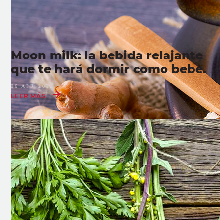
Moon milk: la bebida relajante
que te hará dormir como bebe.
06 APR 2022
LEER MÁS