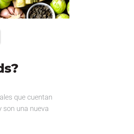
ds?
ales que cuentan
 y son una nueva