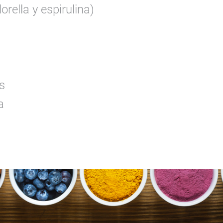
orella y espirulina)
s
a